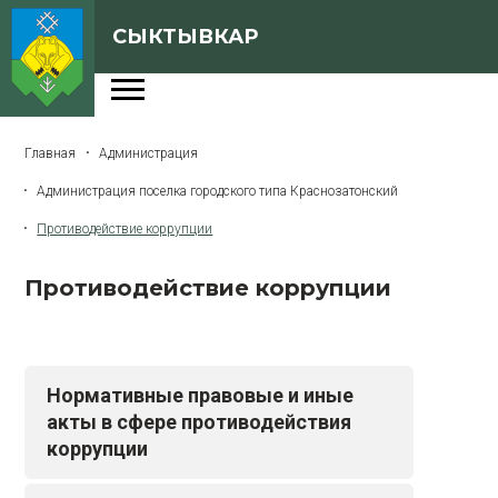
СЫКТЫВКАР
Администрация
Главная
Администрация
Сферы деятельности
Администрация поселка городского типа Краснозатонский
Генеральный план
Противодействие коррупции
О Сыктывкаре
Противодействие коррупции
Бюджет города
Архивная версия сайта
Нормативные правовые и иные
акты в сфере противодействия
Версия для слабовидящих
коррупции