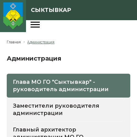
СЫКТЫВКАР
Администрация
Главная
Администрация
Сферы деятельности
Администрация
Генеральный план
О Сыктывкаре
Глава МО ГО "Сыктывкар" -
Бюджет города
руководитель администрации
Архивная версия сайта
Заместители руководителя
администрации
Версия для слабовидящих
Главный архитектор