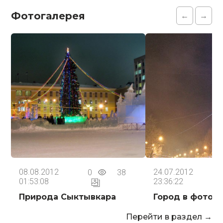
Фотогалерея
←
→
08.08.2012
24.07.2012
0
38
01:53:08
23:36:22
Природа Сыктывкара
Город в фотог
Перейти в раздел →