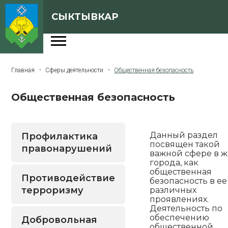
СЫКТЫВКАР
Администрация
Главная
Сферы деятельности
Общественная безопасность
Сферы деятельности
Общественная безопасность
Генеральный план
О Сыктывкаре
Данный раздел
Профилактика
Бюджет города
посвящен такой
правонарушений
важной сфере в 
Архивная версия сайта
города, как
общественная
Противодействие
безопасность в ее
терроризму
различных
Версия для слабовидящих
проявлениях.
Деятельность по
обеспечению
Добровольная
общественной