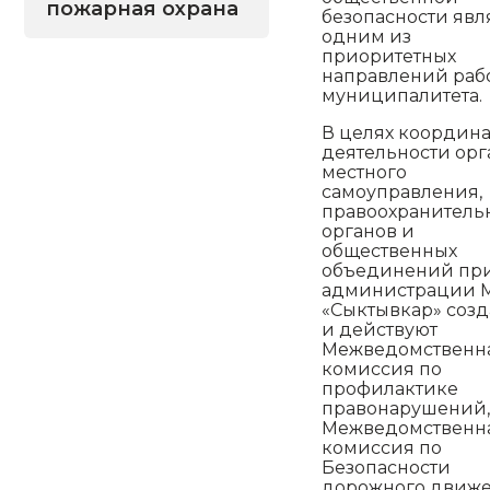
пожарная охрана
безопасности явл
одним из
приоритетных
направлений раб
муниципалитета.
В целях координ
деятельности орг
местного
самоуправления,
правоохранитель
органов и
общественных
объединений пр
администрации 
«Сыктывкар» соз
и действуют
Межведомственн
комиссия по
профилактике
правонарушений
Межведомственн
комиссия по
Безопасности
дорожного движ