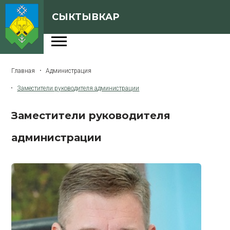
СЫКТЫВКАР
Администрация
Главная
Администрация
Сферы деятельности
Заместители руководителя администрации
Генеральный план
Заместители руководителя
О Сыктывкаре
администрации
Бюджет города
Архивная версия сайта
Версия для слабовидящих