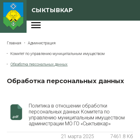
СЫКТЫВКАР
Администрация
Главная
Администрация
Сферы деятельности
Комитет по управлению муниципальным имуществом
Генеральный план
Обработка персональных данных
О Сыктывкаре
Обработка персональных данных
Бюджет города
Архивная версия сайта
Политика в отношении обработки
персональных данных Комитета по
управлению муниципальным имуществом
Версия для слабовидящих
администрации МО ГО «Сыктывкар»
21 марта 2025
7461.8 Кб