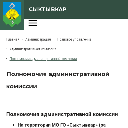
СЫКТЫВКАР
Администрация
Главная
Администрация
Правовое управление
Сферы деятельности
Административная комиссия
Генеральный план
Полномочия административной комиссии
О Сыктывкаре
Полномочия административной
Бюджет города
комиссии
Архивная версия сайта
Версия для слабовидящих
Полномочия административной комиссии
На территории МО ГО «Сыктывкар» (за