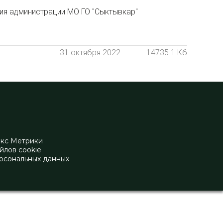
ния администрации МО ГО "Сыктывкар"
31 октября 2022
14735.1 Кб
екс Метрики
йлов cookie
рсональных данных