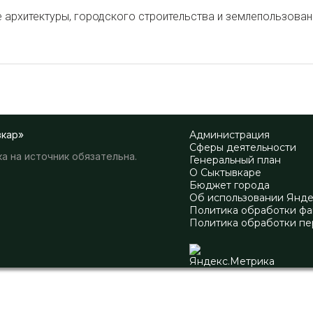
ие архитектуры, городского строительства и землепользова
вкар»
Администрация
Сферы деятельности
а на источник обязательна.
Генеральный план
О Сыктывкаре
Бюджет города
Об использовании Янд
Политика обработки фа
Политика обработки пе