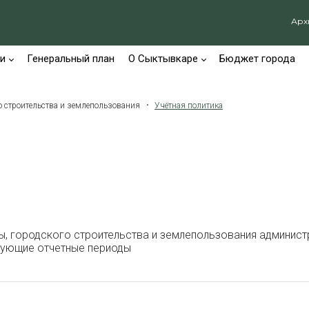
Арх
и
Генеральный план
О Сыктывкаре
Бюджет города
о строительства и землепользования
Учётная политика
ры, городского строительства и землепользования админис
едующие отчетные периоды