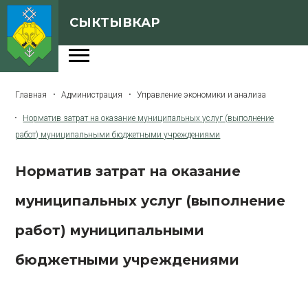
СЫКТЫВКАР
Администрация
Главная
Администрация
Управление экономики и анализа
Сферы деятельности
Норматив затрат на оказание муниципальных услуг (выполнение
Генеральный план
работ) муниципальными бюджетными учреждениями
О Сыктывкаре
Норматив затрат на оказание
Бюджет города
муниципальных услуг (выполнение
Архивная версия сайта
работ) муниципальными
бюджетными учреждениями
Версия для слабовидящих