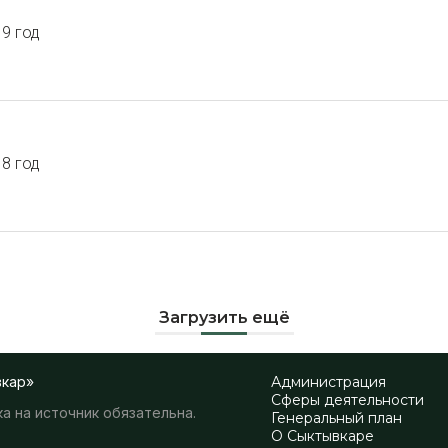
9 год
8 год
Загрузить ещё
вкар»
Администрация
Сферы деятельности
а на источник обязательна.
Генеральный план
О Сыктывкаре