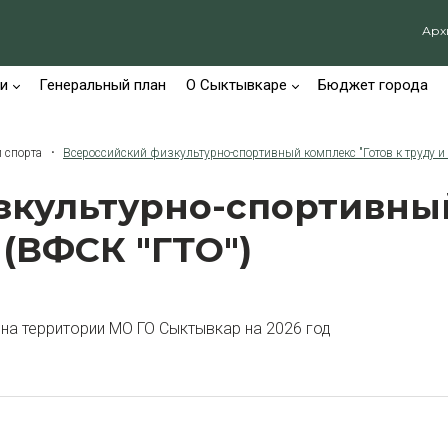
Арх
и
Генеральный план
О Сыктывкаре
Бюджет города
 спорта
Всероссийский физкультурно-спортивный комплекс "Готов к труду и 
культурно-спортивный
 (ВФСК "ГТО")
на территории МО ГО Сыктывкар на 2026 год