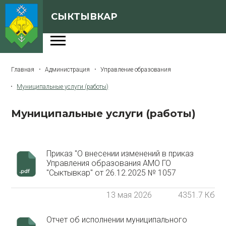
СЫКТЫВКАР
Администрация
Главная
Администрация
Управление образования
Сферы деятельности
Муниципальные услуги (работы)
Генеральный план
Муниципальные услуги (работы)
О Сыктывкаре
Бюджет города
Приказ "О внесении изменений в приказ
Архивная версия сайта
Управления образования АМО ГО
"Сыктывкар" от 26.12.2025 № 1057
13 мая 2026
4351.7 Кб
Версия для слабовидящих
Отчет об исполнении муниципального