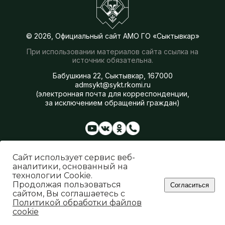
© 2026, Официальный сайт АМО ГО «Сыктывкар»
При использовании материалов сайта ссылка на
источник обязательна.
Бабушкина 22, Сыктывкар, 167000
admsykt@sykt.rkomi.ru
(электронная почта для корреспонденции,
за исключением обращений граждан)
Администрация
Сферы деятельности
Сайт использует сервис веб-
Генеральный план
аналитики, основанный на
О Сыктывкаре
технологии Cookie.
Бюджет города
Продолжая пользоваться
Согласиться
Об использовании Яндекс Метрики
сайтом, Вы соглашаетесь с
Политика обработки файлов cookie
Политикой обработки файлов
Политика обработки персональных данных
cookie