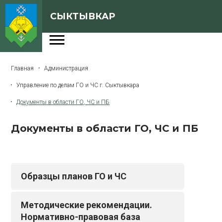
СЫКТЫВКАР
Администрация
Главная
Администрация
Сферы деятельности
Управление по делам ГО и ЧС г. Сыктывкара
Генеральный план
Документы в области ГО, ЧС и ПБ
О Сыктывкаре
Документы в области ГО, ЧС и ПБ
Бюджет города
Архивная версия сайта
Образцы планов ГО и ЧС
Версия для слабовидящих
Методические рекомендации.
Нормативно-правовая база