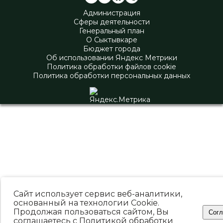
Администрация
Сферы деятельности
Генеральный план
О Сыктывкаре
Бюджет города
Об использовании Яндекс Метрики
Политика обработки файлов cookie
Политика обработки персональных данных
Сайт использует сервис веб-аналитики,
основанный на технологии Cookie.
Продолжая пользоваться сайтом, Вы
Согл
соглашаетесь с
Политикой обработки