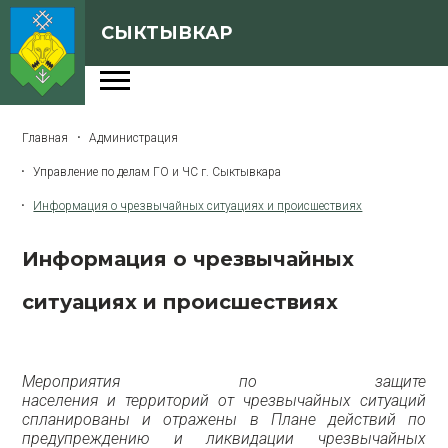
СЫКТЫВКАР
Администрация
Главная
Администрация
Сферы деятельности
Управление по делам ГО и ЧС г. Сыктывкара
Генеральный план
Информация о чрезвычайных ситуациях и происшествиях
О Сыктывкаре
Информация о чрезвычайных
Бюджет города
ситуациях и происшествиях
Архивная версия сайта
Мероприятия по защите
Версия для слабовидящих
населения
и территорий
от чрезвычайных
ситуаций
спланированы
и отражены
в Плане
действий по
предупреждению
и ликвидации
чрезвычайных