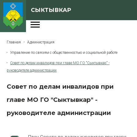
СЫКТЫВКАР
Администрация
Главная
Администрация
Сферы деятельности
Управление по связям с общественностью и социальной работе
Генеральный план
Совет по делам инвалидов при главе МО ГО "Сыктывкар" -
О Сыктывкаре
руководителе администрации
Бюджет города
Совет по делам инвалидов при
Архивная версия сайта
главе МО ГО "Сыктывкар" -
руководителе администрации
Версия для слабовидящих