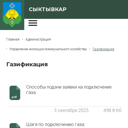
СЫКТЫВКАР
Администрация
Главная
Администрация
Сферы деятельности
Управление жилищно-коммунального хозяйства
Газификация
Генеральный план
Газификация
О Сыктывкаре
Бюджет города
Способы подачи заявки на подключение
Архивная версия сайта
газа
3 сентября 2025
498.8 Кб
Версия для слабовидящих
Шаги по подключению газа