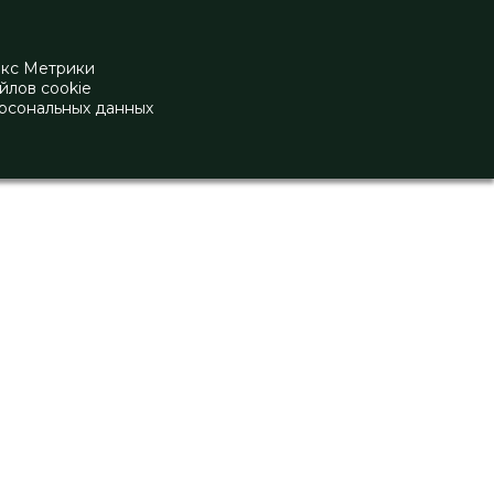
екс Метрики
йлов cookie
рсональных данных