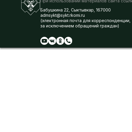
При использовании материалов сайта ссылк
Бабушкина 22, Сыктывкар, 167000
admsykt@sykt.rkomi.ru
(электронная почта для корреспонденции,
за исключением обращений граждан)