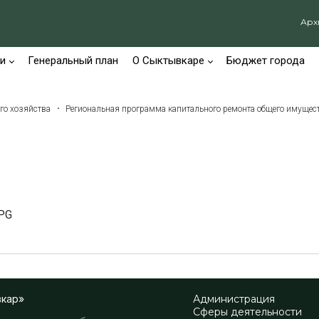
Арх
и
Генеральный план
О Сыктывкаре
Бюджет города
го хозяйства
Региональная программа капитального ремонта общего имуще
PG
вкар»
Администрация
Сферы деятельности