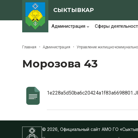
СЫКТЫВКАР
Администрация
Сферы деятельност
Главная
Администрация
Управление жилищно-коммунально
Морозова 43
1e228a5d50ba6c20424a1f83a6698801.J
© 2026, Официальный сайт АМО ГО «Сыкты