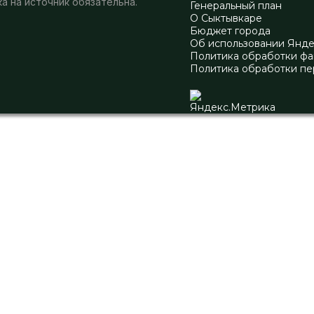
а на источник обязательна.
Генеральный план
О Сыктывкаре
Бюджет города
Об использовании Янд
Политика обработки фа
Политика обработки пе