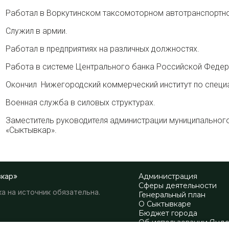
Работал в Воркутинском таксомоторном автотранспортно
Служил в армии.
Работал в предприятиях на различных должностях.
Работа в системе Центрального банка Российской Федер
Окончил Нижегородский коммерческий институт по специа
Военная служба в силовых структурах.
Заместитель руководителя администрации муниципальног
«Сыктывкар».
вкар»
Администрация
Сферы деятельности
а на источник обязательна.
Генеральный план
О Сыктывкаре
Бюджет города
Об использовании Янд