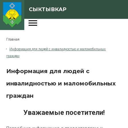
СЫКТЫВКАР
Администрация
Главная
Сферы деятельности
Информация для людей с инвалидностью и маломобильных
Генеральный план
граждан
О Сыктывкаре
Информация для людей с
Бюджет города
инвалидностью и маломобильных
Архивная версия сайта
граждан
Уважаемые посетители!
Версия для слабовидящих