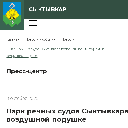
СЫКТЫВКАР
Администрация
Главная
Новости и события
Новости
Сферы деятельности
Парк речных судов Сыктывкара пополнен новым судном на
Генеральный план
воздушной подушке
О Сыктывкаре
Пресс-центр
Бюджет города
Архивная версия сайта
8 октября 2025
Парк речных судов Сыктывкар
Версия для слабовидящих
воздушной подушке