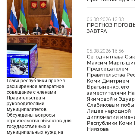
06.08.2026 13:33
ПРОГНОЗ ПОГОД
ЗАВТРА
05.08.2026 16:56
Сегодня глава Сы
Максим Мартышин
Председателем
Правительства Ре
Глава республики провёл
Коми Дмитрием
расширенное аппаратное
Братыненко, его
совещание с членами
заместителями На
Правительства и
Якимовой и Эдуа
руководителями
Слабиковым побы
муниципалитетов.
Лицее народной
Обсуждены вопросы
дипломатии имен
строительства объектов для
Республики Коми Р
государственных и
Ниязова
муниципальных нужд на