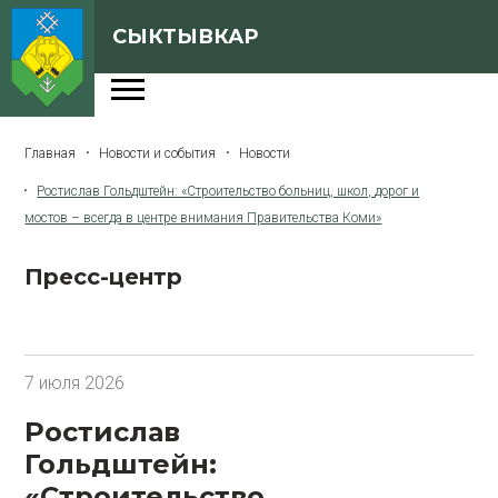
СЫКТЫВКАР
Администрация
Главная
Новости и события
Новости
Сферы деятельности
Ростислав Гольдштейн: «Строительство больниц, школ, дорог и
Генеральный план
мостов – всегда в центре внимания Правительства Коми»
О Сыктывкаре
Пресс-центр
Бюджет города
Архивная версия сайта
7 июля 2026
Ростислав
Версия для слабовидящих
Гольдштейн:
«Строительство