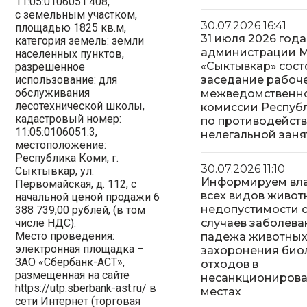
11:05:0106051:408,
с земельным участком,
30.07.2026 16:41
площадью 1825 кв.м,
31 июля 2026 года
категория земель: земли
администрации 
населенных пунктов,
«Сыктывкар» сост
разрешенное
использование: для
заседание рабоч
обслуживания
межведомственн
лесотехнической школы,
комиссии Респуб
кадастровый номер:
по противодейст
11:05:0106051:3,
нелегальной заня
местоположение:
Республика Коми, г.
30.07.2026 11:10
Сыктывкар, ул.
Информируем вл
Первомайская, д. 112, с
всех видов живот
начальной ценой продажи 6
недопустимости 
388 739,00 рублей, (в том
числе НДС).
случаев заболева
Место проведения:
падежа животных
электронная площадка –
захоронения био
ЗАО «Сбербанк-АСТ»,
отходов в
размещенная на сайте
несанкциониров
https://utp.sberbank-ast.ru/
в
местах
сети Интернет (торговая