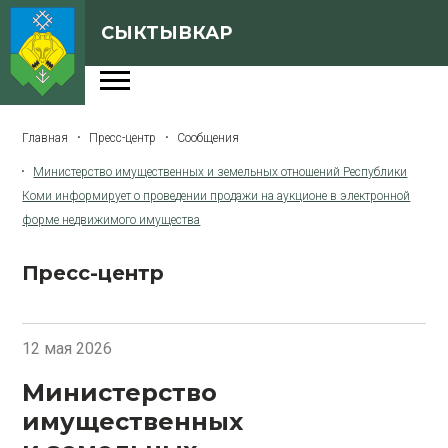
СЫКТЫВКАР
Администрация
Главная
Пресс-центр
Сообщения
Сферы деятельности
Министерство имущественных и земельных отношений Республики
Генеральный план
Коми информирует о проведении продажи на аукционе в электронной
форме недвижимого имущества
О Сыктывкаре
Бюджет города
Пресс-центр
Архивная версия сайта
12 мая 2026
Министерство
Версия для слабовидящих
имущественных