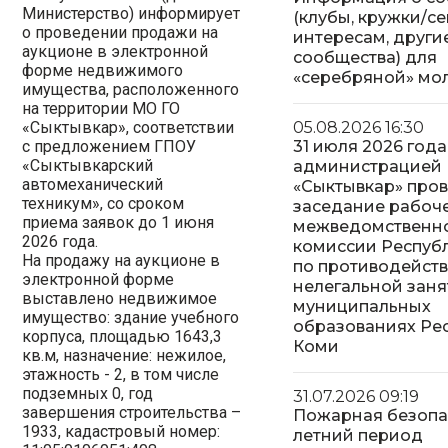
Министерство) информирует
(клубы, кружки/с
о проведении продажи на
интересам, други
аукционе в электронной
сообщества) для
форме недвижимого
«серебряной» м
имущества, расположенного
на территории МО ГО
«Сыктывкар», соответствии
05.08.2026 16:30
с предложением ГПОУ
31 июля 2026 года
«Сыктывкарский
администрацией
автомеханический
«Сыктывкар» про
техникум», со сроком
заседание рабоч
приема заявок до 1 июня
межведомственн
2026 года.
комиссии Респуб
На продажу на аукционе в
по противодейст
электронной форме
нелегальной заня
выставлено недвижимое
муниципальных
имущество: здание учебного
образованиях Ре
корпуса, площадью 1643,3
Коми
кв.м, назначение: нежилое,
этажность - 2, в том числе
подземных 0, год
31.07.2026 09:19
завершения строительства –
Пожарная безопа
1933, кадастровый номер:
летний период