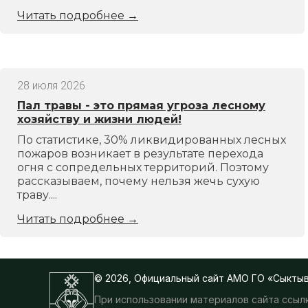
Читать подробнее
→
28 июля 2026
Пал травы - это прямая угроза лесному
хозяйству и жизни людей!
По статистике, 30% ликвидированных лесных
пожаров возникает в результате перехода
огня с сопредельных территорий. Поэтому
рассказываем, почему нельзя жечь сухую
траву....
Читать подробнее
→
© 2026, Официальный сайт АМО ГО «Сыкты
При использовании материалов сайта ссылк