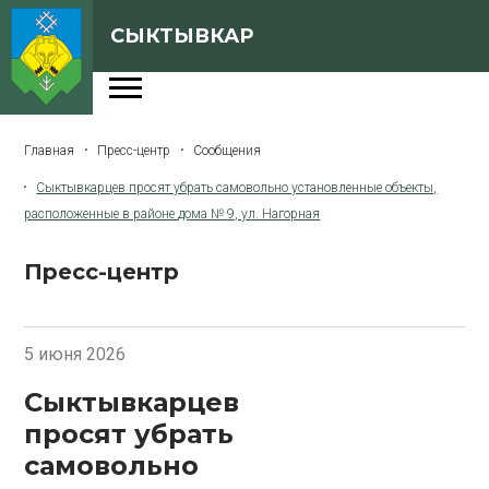
СЫКТЫВКАР
Администрация
Главная
Пресс-центр
Сообщения
Сферы деятельности
Сыктывкарцев просят убрать самовольно установленные объекты,
Генеральный план
расположенные в районе дома № 9, ул. Нагорная
О Сыктывкаре
Пресс-центр
Бюджет города
Архивная версия сайта
5 июня 2026
Сыктывкарцев
Версия для слабовидящих
просят убрать
самовольно