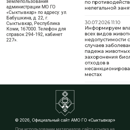
землепользования
по противодейст
администрации МО ГО
нелегальной заня
«Сыктывкар» по адресу: ул.
Бабушкина, д. 22, г.
30.07.2026 11:10
Сыктывкар, Республика
Информируем вл
Коми, 167000. Телефон для
всех видов живот
справок 294-192, кабинет
недопустимости 
227».
случаев заболева
падежа животных
захоронения био
отходов в
несанкциониров
местах
© 2026, Официальный сайт АМО ГО «Сыктывкар»
При использовании материалов сайта ссылка на