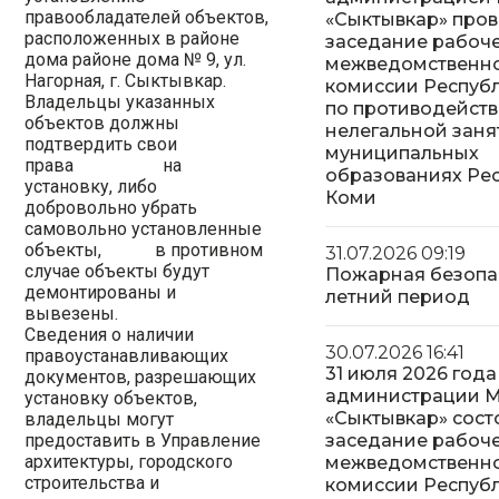
правообладателей объектов,
«Сыктывкар» про
расположенных в районе
заседание рабоч
дома районе дома № 9, ул.
межведомственн
Нагорная, г. Сыктывкар.
комиссии Респуб
Владельцы указанных
по противодейст
объектов должны
нелегальной заня
подтвердить свои
муниципальных
права на
образованиях Ре
установку, либо
Коми
добровольно убрать
самовольно установленные
объекты, в противном
31.07.2026 09:19
случае объекты будут
Пожарная безопа
демонтированы и
летний период
вывезены.
Сведения о наличии
30.07.2026 16:41
правоустанавливающих
31 июля 2026 года
документов, разрешающих
администрации 
установку объектов,
«Сыктывкар» сост
владельцы могут
предоставить в Управление
заседание рабоч
архитектуры, городского
межведомственн
строительства и
комиссии Респуб