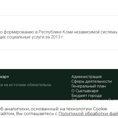
 по формированию в Республике Коми независимой системы
их социальные услуги за 2013 г.
вкар»
Администрация
Сферы деятельности
а на источник обязательна.
Генеральный план
О Сыктывкаре
Бюджет города
Об использовании Янд
Политика обработки фа
еб-аналитики, основанный на технологии Cookie.
Политика обработки пе
айтом, Вы соглашаетесь с
Политикой обработки фай