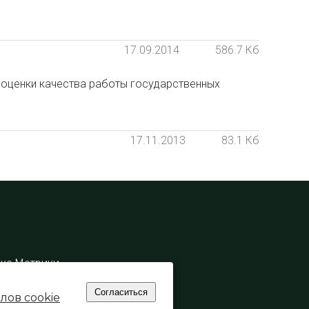
17.09.2014
586.7 Кб
 оценки качества работы государственных
17.11.2013
83.1 Кб
екс Метрики
йлов cookie
рсональных данных
Согласиться
лов cookie