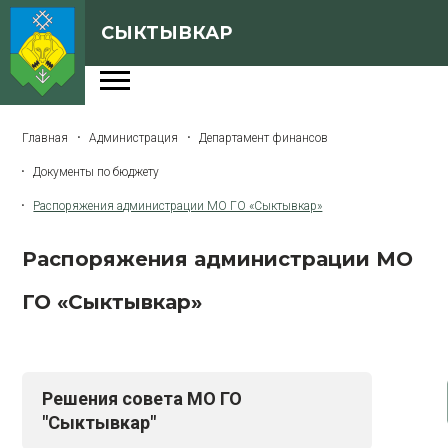
СЫКТЫВКАР
Администрация
Главная
Администрация
Департамент финансов
Сферы деятельности
Документы по бюджету
Генеральный план
Распоряжения администрации МО ГО «Сыктывкар»
О Сыктывкаре
Распоряжения администрации МО
Бюджет города
ГО «Сыктывкар»
Архивная версия сайта
Версия для слабовидящих
Решения совета МО ГО
"Сыктывкар"