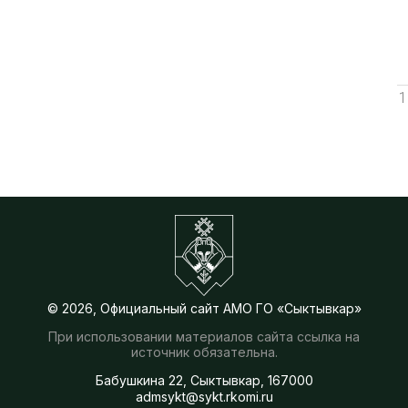
1
© 2026, Официальный сайт АМО ГО «Сыктывкар»
При использовании материалов сайта ссылка на
источник обязательна.
Бабушкина 22, Сыктывкар, 167000
admsykt@sykt.rkomi.ru