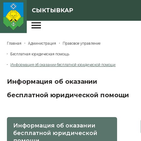
СЫКТЫВКАР
Администрация
Главная
Администрация
Правовое управление
Сферы деятельности
Бесплатная юридическая помощь
Генеральный план
Информация об оказании бесплатной юридической помощи
О Сыктывкаре
Информация об оказании
Бюджет города
бесплатной юридической помощи
Архивная версия сайта
Версия для слабовидящих
Информация об оказании
бесплатной юридической
помощи