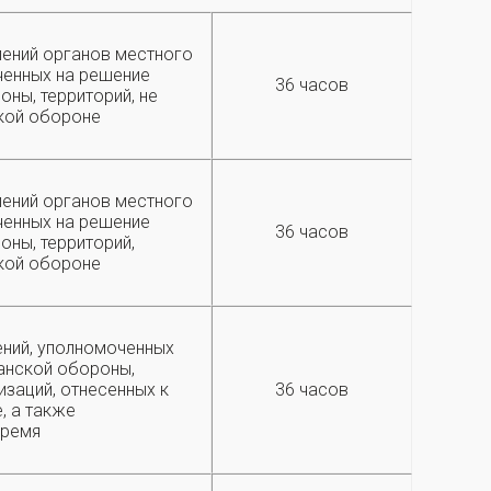
лений органов местного
ченных на решение
36 часов
ны, территорий, не
ской обороне
лений органов местного
ченных на решение
36 часов
оны, территорий,
ской обороне
ений, уполномоченных
анской обороны,
изаций, отнесенных к
36 часов
, а также
время