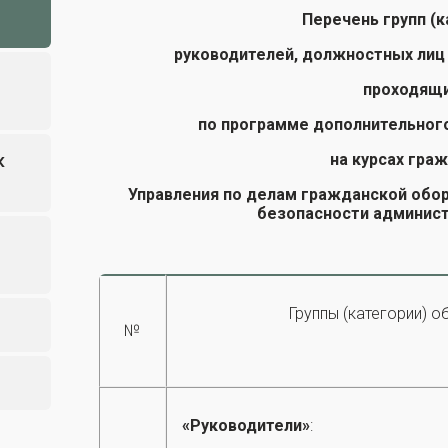
Перечень групп (
руководителей, должностных лиц
проходящи
по программе дополнительног
х
на курсах гра
Управления по делам гражданской обо
безопасности админис
Группы (категории) о
№
«Руководители»
: