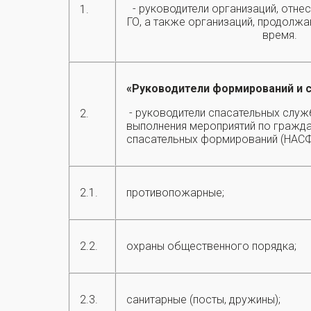
- руководители организаций, отне
1.
ГО, а также организаций, продолж
время.
«Руководители формирований и 
- руководители спасательных слу
2.
выполнения мероприятий по гражда
спасательных формирований (НАСФ)
2.1.
противопожарные;
2.2.
охраны общественного порядка;
2.3.
санитарные (посты, дружины);