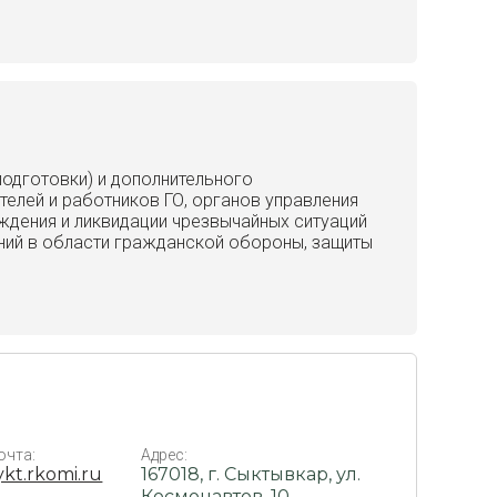
одготовки) и дополнительного
елей и работников ГО, органов управления
ждения и ликвидации чрезвычайных ситуаций
ений в области гражданской обороны, защиты
очта:
Адрес:
kt.rkomi.ru
167018, г. Сыктывкар, ул.
Космонавтов, 10