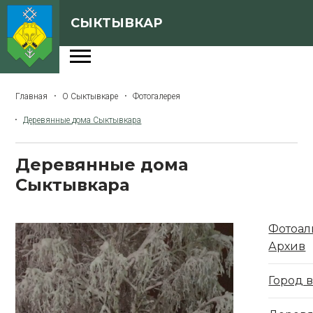
СЫКТЫВКАР
Администрация
Главная
О Сыктывкаре
Фотогалерея
Сферы деятельности
Деревянные дома Сыктывкара
Генеральный план
О Сыктывкаре
Деревянные дома
Сыктывкара
Бюджет города
Архивная версия сайта
Фотоа
Архив
Версия для слабовидящих
Город 