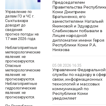
Председателем
Правительства Республик
Управление по
Коми Дмитрием
делам ГО и ЧС г.
Братыненко, его
Сыктывкара
заместителями Натальей
доводит до
Якимовой и Эдуардом
сведения
Слабиковым побывали в
прогноз погоды на
Лицее народной
17 мая 2026 года.
дипломатии имени Героя
Республики Коми Р.А.
Неблагоприятные
Ниязова
метеорологические
явления: не
прогнозируются.
05.08.2026 16:35
Опасные
Управление Федеральной
метеорологические
явления: не
службы по надзору в сфе
прогнозируются.
связи, информационных
Неблагоприятные
технологий и массовых
гидрологические
коммуникаций по
явления: не
Республике Коми
прогнозируются.
уведомляет