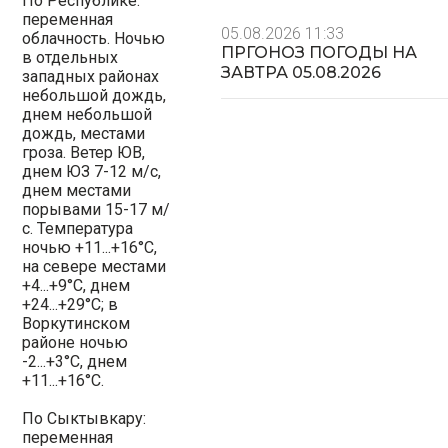
По Республике:
переменная
05.08.2026 11:33
облачность. Ночью
ПРГОНОЗ ПОГОДЫ НА
в отдельных
ЗАВТРА 05.08.2026
западных районах
небольшой дождь,
днем небольшой
дождь, местами
гроза. Ветер ЮВ,
днем ЮЗ 7-12 м/с,
днем местами
порывами 15-17 м/
с. Температура
ночью +11...+16°С,
на севере местами
+4...+9°С, днем
+24...+29°С; в
Воркутинском
районе ночью
-2...+3°С, днем
+11...+16°С.
По Сыктывкару:
переменная