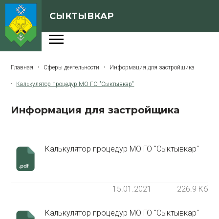
СЫКТЫВКАР
Администрация
Главная
Сферы деятельности
Информация для застройщика
Сферы деятельности
Калькулятор процедур МО ГО "Сыктывкар"
Генеральный план
Информация для застройщика
О Сыктывкаре
Бюджет города
Калькулятор процедур МО ГО "Сыктывкар"
Архивная версия сайта
15.01.2021
226.9 Кб
Версия для слабовидящих
Калькулятор процедур МО ГО "Сыктывкар"